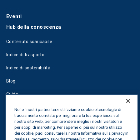
Eventi
Hub della conoscenza
Contenuto scaricabile
Indice di trasporto
Indice di sostenibilità
Blog
Guide
Fuel Savings Calculator
Noi e i nostri partner terzi utilizziamo cookie e tecnologie di
tracciamento correlate per migliorare la tua esperienza sul
Calcolatore di ottimizzazione dei trasporti
nostro sito web, per comprendere meglio i nostri visitatori e
per scopi di marketing. Per saperne di più sul nostro utilizzo
Tracciamento delle tariffe
dei cookie, puoi consultare la nostra Informativa sulla privacy in
qualsiasi momento. Puoi disattivare l'utilizzo dei cookie non