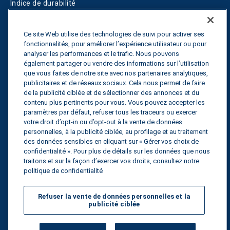
Indice de durabilité
Blogs
Ce site Web utilise des technologies de suivi pour activer ses
fonctionnalités, pour améliorer l’expérience utilisateur ou pour
Guides
analyser les performances et le trafic. Nous pouvons
également partager ou vendre des informations sur l’utilisation
Fuel Savings Calculator
que vous faites de notre site avec nos partenaires analytiques,
publicitaires et de réseaux sociaux. Cela nous permet de faire
Calculateur d'optimisation des transports
de la publicité ciblée et de sélectionner des annonces et du
contenu plus pertinents pour vous. Vous pouvez accepter les
Suivi des tarifs
paramètres par défaut, refuser tous les traceurs ou exercer
votre droit d’opt-in ou d’opt-out à la vente de données
personnelles, à la publicité ciblée, au profilage et au traitement
des données sensibles en cliquant sur « Gérer vos choix de
Contactez nous
confidentialité ». Pour plus de détails sur les données que nous
traitons et sur la façon d’exercer vos droits, consultez notre
politique de confidentialité
Tous droits réservés.
Politique de
Refuser la vente de données personnelles et la
confidentialité
publicité ciblée
©
2026
Breakthrough