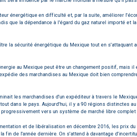
nt sera influencé par le marché mondial à mesure qu'il passe
r énergétique en difficulté et, par la suite, améliorer l'éc
dis que la dépendance à l'égard du gaz naturel importé et l
oître la sécurité énergétique du Mexique tout en s'attaquant 
'énergie au Mexique peut être un changement positif, mais i
 expédie des marchandises au Mexique doit bien comprendre l
minait les marchandises d'un expéditeur à travers le Mexiqu
out dans le pays. Aujourd'hui, il y a 90 régions distinctes au
t progressivement vers un système de marché libre complet t
entation et de libéralisation en décembre 2016, les prix du
 la fin de l'année dernière. On s'attend à davantage d'incertit