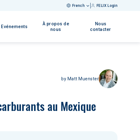
French
FELIX Login
À propos de
Nous
Evénements
nous
contacter
by
Matt Muenster
 carburants au Mexique