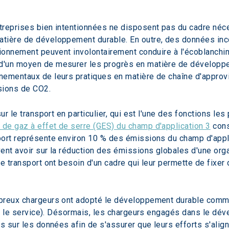
reprises bien intentionnées ne disposent pas du cadre néces
atière de développement durable. En outre, des données i
sionnement peuvent involontairement conduire à l'écoblanchi
'un moyen de mesurer les progrès en matière de développemen
nementaux de leurs pratiques en matière de chaîne d'appro
sions de CO2.
ur le transport en particulier, qui est l'une des fonctions les 
de gaz à effet de serre (GES) du champ d'application 3
 con
port représente environ 10 % des émissions du champ d'appli
ent avoir sur la réduction des émissions globales d'une org
de transport ont besoin d'un cadre qui leur permette de fixe
breux chargeurs ont adopté le développement durable comme 
et le service). Désormais, les chargeurs engagés dans le dév
s sur les données afin de s'assurer que leurs efforts s'alignen