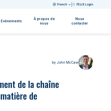
French
FELIX Login
À propos de
Nous
Evénements
nous
contacter
by
John McCaw
iment de la chaîne 
 matière de 