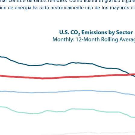
ntar centros de datos remotos. Como ilustra el gráfico siguie
ión de energía ha sido históricamente uno de los mayores co