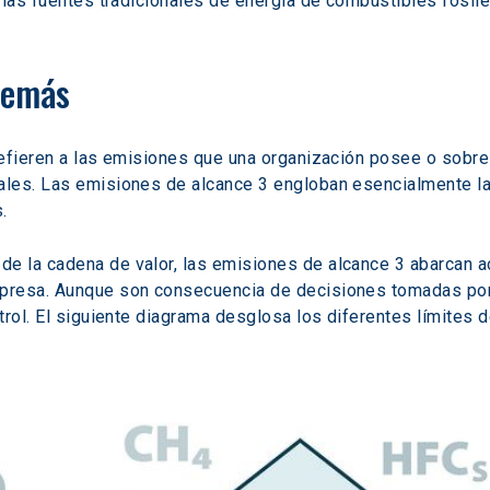
 las fuentes tradicionales de energía de combustibles fósil
 demás
efieren a las emisiones que una organización posee o sobre l
les. Las emisiones de alcance 3 engloban esencialmente las
.
 la cadena de valor, las emisiones de alcance 3 abarcan ac
presa. Aunque son consecuencia de decisiones tomadas por
rol. El siguiente diagrama desglosa los diferentes límites d