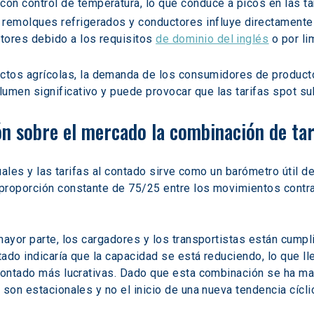
n control de temperatura, lo que conduce a picos en las tar
 remolques refrigerados y conductores influye directamente e
tores debido a los requisitos 
de dominio del inglés
 o por l
uctos agrícolas, la demanda de los consumidores de product
lumen significativo y puede provocar que las tarifas spot su
 sobre el mercado la combinación de tari
tuales y las tarifas al contado sirve como un barómetro útil d
roporción constante de 75/25 entre los movimientos contrac
mayor parte, los cargadores y los transportistas están cump
tado indicaría que la capacidad se está reduciendo, lo que lle
contado más lucrativas. Dado que esta combinación se ha man
son estacionales y no el inicio de una nueva tendencia cíclic