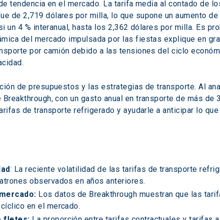
 de tendencia en el mercado. La tarifa media al contado de l
e de 2,719 dólares por milla, lo que supone un aumento de
si un 4 % interanual, hasta los 2,362 dólares por milla. Es pr
ámica del mercado impulsada por las fiestas explique en gr
nsporte por camión debido a las tensiones del ciclo económi
cidad.  
ción de presupuestos y las estrategias de transporte. Al an
 Breakthrough, con un gasto anual en transporte de más de 
rifas de transporte refrigerado y ayudarle a anticipar lo que
dad
: La reciente volatilidad de las tarifas de transporte ref
 patrones observados en años anteriores. 
l mercado:
 Los datos de Breakthrough muestran que las tarif
 cíclico en el mercado.
 fletes:
 La proporción entre tarifas contractuales y tarifas