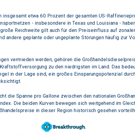
en insgesamt etwa 60 Prozent der gesamten US-Raffineriepro
ansportnetzen - insbesondere in Texas und Louisiana - habe
roße Reichweite gilt auch für den Preiseinfluss auf zonale
und andere geplante oder ungeplante Störungen häufig zur Vo
ungen vermieden werden, gehören die Großhandelsdieselprei
aftstoffversorgung zu den niedrigsten im Land. Das bedeute
el in der Lage sind, ein großes Einsparungspotenzial durch 
ksichtigt.
ht die Spanne pro Gallone zwischen den nationalen Großha
ndex. Die beiden Kurven bewegen sich weitgehend im Gleichs
handelspreise in dieser Region historisch gesehen vorteilha