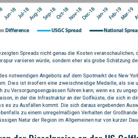
ezeigten Spreads nicht genau die Kosten veranschaulichen, 
hrspur variieren würde, sondern eher als grobe Schätzung de
il des notwendigen Angebots auf dem Spotmarkt des New Yor
m. Dies ist insofern eine zweischneidige Medaille, als sie
ch zu Versorgungsengpässen führen kann, wenn es zu ungepl
on, in der die Infrastruktur an der Golfküste, die sich in di
ass es zu Ausfällen kommt. Die sich daraus ergebenden Aus
benfalls zu einem unregelmäßigen Verhalten der Großhandel
üssigen Natur der Region im Allgemeinen nur von kurzer Daue