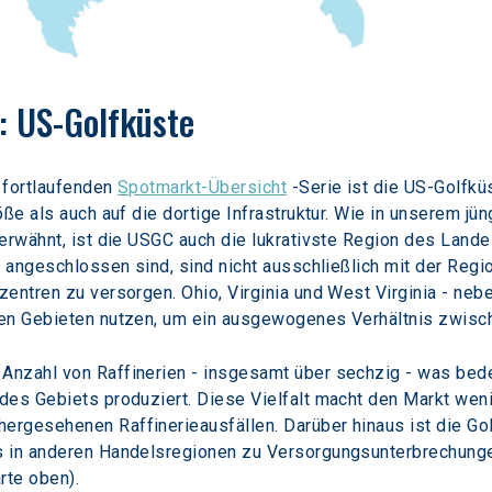
: US-Golfküste
 fortlaufenden 
Spotmarkt-Übersicht
 -Serie ist die US-Golfkü
öße als auch auf die dortige Infrastruktur. Wie in unserem j
erwähnt, ist die USGC auch die lukrativste Region des Lande
C angeschlossen sind, sind nicht ausschließlich mit der Reg
entren zu versorgen. Ohio, Virginia und West Virginia - neben
den Gebieten nutzen, um ein ausgewogenes Verhältnis zwisc
nzahl von Raffinerien - insgesamt über sechzig - was bedeu
es Gebiets produziert. Diese Vielfalt macht den Markt wenig
rgesehenen Raffinerieausfällen. Darüber hinaus ist die Golf
 in anderen Handelsregionen zu Versorgungsunterbrechungen
rte oben).