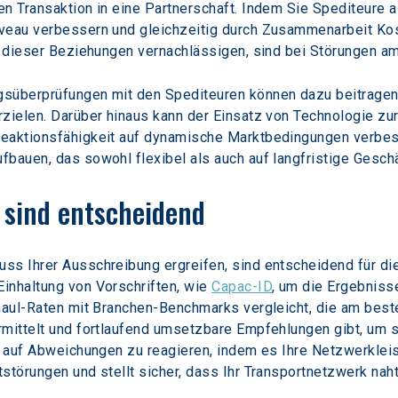
n Transaktion in eine Partnerschaft. Indem Sie Spediteure a
iveau verbessern und gleichzeitig durch Zusammenarbeit Ko
e dieser Beziehungen vernachlässigen, sind bei Störungen am
gsüberprüfungen mit den Spediteuren können dazu beitragen
rzielen. Darüber hinaus kann der Einsatz von Technologie zu
Reaktionsfähigkeit auf dynamische Marktbedingungen verbe
bauen, das sowohl flexibel als auch auf langfristige Geschä
sind entscheidend
s Ihrer Ausschreibung ergreifen, sind entscheidend für die 
inhaltung von Vorschriften, wie 
Capac-ID
, um die Ergebniss
ehaul-Raten mit Branchen-Benchmarks vergleicht, die am bes
mittelt und fortlaufend umsetzbare Empfehlungen gibt, um si
v auf Abweichungen zu reagieren, indem es Ihre Netzwerkleist
störungen und stellt sicher, dass Ihr Transportnetzwerk nah