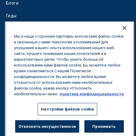
Блоги
Гиды
Fuel Savings Calculator
Мы и наши сторонние партнёры используем файлы cookie
Калькулятор оптимизации перевозок
и связанные с ними технологии отслеживания для
улучшения вашего опыта использования нашего веб-
сайта, лучшего понимания наших посетителей и в
Тарифный трекер
маркетинговых целях. Чтобы узнать больше об
использовании нами файлов cookie, вы можете в любое
время ознакомиться с нашей Политикой
Свяжитесь с нами
конфиденциальности. Вы можете в любое время
отказаться от использования нами необязательных
файлов cookie, нажав кнопку «Отклонить
необязательные» ниже.
политика конфиденциальности
Все права защищены.
Политика
конфиденциальности
Настройки файлов cookie
©
2026
Breakthrough
Отклонить несущественное
Принимать