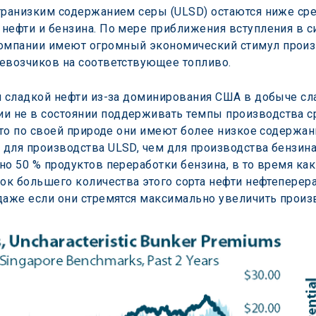
транизким содержанием серы (ULSD) остаются ниже сред
нефти и бензина. По мере приближения вступления в 
мпании имеют огромный экономический стимул произв
ревозчиков на соответствующее топливо.
й сладкой нефти из-за доминирования США в добыче сла
 не в состоянии поддерживать темпы производства сре
что по своей природе они имеют более низкое содержан
для производства ULSD, чем для производства бензина 
но 50 % продуктов переработки бензина, в то время ка
нок большего количества этого сорта нефти нефтепере
даже если они стремятся максимально увеличить произ