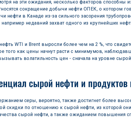
отря на эти ожидания, несколько факторов способны и
тносятся сокращение добычи нефти ОПЕК, о котором го
и нефти в Канаде из-за сильного засорения трубопров
, например недавний захват одного из крупнейших не
ефть WTI и Brent выросли более чем на 2 %, что свидет
е того как цены начнут расти с минимумов, наблюдавш
ызывать волатильность цен - сначала на уровне сырой 
енциал сырой нефти и продуктов
держанием серы, вероятно, также достигнет более высо
й скидки по отношению к сырой нефти, из которой они
ачества сырой нефти, а также ожиданием повышения сп