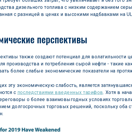
ребует больших затрат, что увеличивает и без того з
одства дизельного топлива с низким содержанием серы
занная с разницей в ценах и высокими надбавками на ULS
омические перспективы
ктивы также создают потенциал для волатильности цен
 производства и потребления сырой нефти - такие как 
вать более слабые экономические показатели на протяж
их эту экономическую слабость, является затянувшаяс
ются с 
последствиями введенных тарифов
. Хотя в на
ереговоры о более взаимовыгодных условиях торговли
нием долгосрочных торговых решений, поскольку оба 
н.