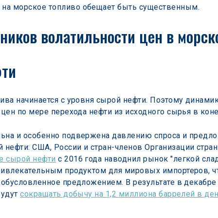
на морское топливо обещает быть существенным.
ников волатильности цен в морск
фти
лива начинается с уровня сырой нефти. Поэтому динами
 цен по мере перехода нефти из исходного сырья в кон
льна и особенно подвержена давлению спроса и предло
нефти: США, России и стран-членов Организации стран
е сырой нефти
 с 2016 года наводнил рынок "легкой сл
привлекательным продуктом для мировых импортеров, 
, обусловленное предложением. В результате в декабр
удут 
сокращать добычу на 1,2 миллиона баррелей в де