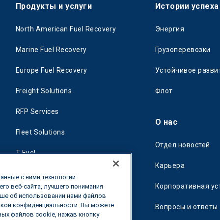
Продукты и услуги
Истории успеха
North American Fuel Recovery
Энергия
Marine Fuel Recovery
Грузоперевозки
Europe Fuel Recovery
Устойчивое разви
Freight Solutions
Флот
RFP Services
О нас
Fleet Solutions
Отдел новостей
T-Fuel
Карьера
CleanMile
анные с ними технологии
Корпоративная ус
го веб-сайта, лучшего понимания
ьше об использовании нами файлов
икой конфиденциальности. Вы можете
Вопросы и ответы
ых файлов cookie, нажав кнопку