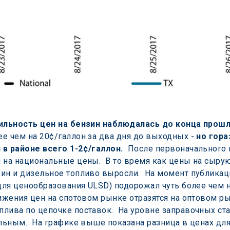
ильность цен на бензин наблюдалась до конца прош
е чем на 20¢/галлон за два дня до выходных - 
но гора
 в районе всего 1-2¢/галлон.
  После первоначального 
 на национальные цены.  В то время как цены на сыру
ин и дизельное топливо выросли.  На момент публика
для ценообразования ULSD) подорожал чуть более чем на
вижения цен на спотовом рынке отразятся на оптовом р
лива по цепочке поставок.  На уровне заправочных ст
ельным.  На графике выше показана разница в ценах для