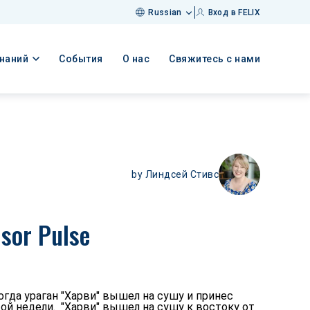
Russian
Вход в FELIX
знаний
События
О нас
Свяжитесь с нами
by
Линдсей Стивс
sor Pulse
гда ураган "Харви" вышел на сушу и принес
ой недели. "Харви" вышел на сушу к востоку от