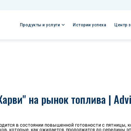
Продукты и услуги
Истории успеха
Центр 
арви" на рынок топлива | Advi
одится в состоянии повышенной готовности с пятницы, ко
ов, которые, как ожидается, продолжатся до середины эт