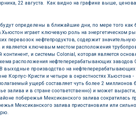
рника, 22 августа.  Как видно на графике выше, ценов
будут определены в ближайшие дни, по мере того как б
.Хьюстон играет ключевую роль на энергетическом ры
ских перевозок нефтепродуктов, содержит значительну
 и является ключевым местом расположения трубопрово
континент, и системы Colonial, которая является осно
 схема расположения нефтеперерабатывающих заводов
  В выходные производство на нефтеперерабатывающих 
оне Корпус-Кристи и четыре в окрестностях Хьюстона -
олагаемый ущерб составляет чуть более 2 миллионов ба
е залива и в стране соответственно) и может вырасти,
районе побережья Мексиканского залива сократилась пр
ежья Мексиканского залива приостановили или сильно 
орю.