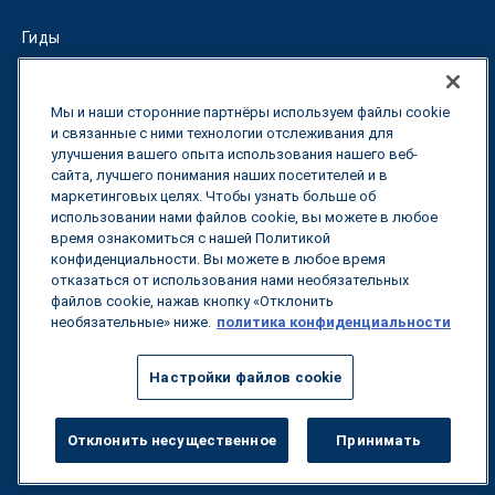
Гиды
Fuel Savings Calculator
Мы и наши сторонние партнёры используем файлы cookie
Калькулятор оптимизации перевозок
и связанные с ними технологии отслеживания для
улучшения вашего опыта использования нашего веб-
сайта, лучшего понимания наших посетителей и в
Тарифный трекер
маркетинговых целях. Чтобы узнать больше об
использовании нами файлов cookie, вы можете в любое
время ознакомиться с нашей Политикой
Свяжитесь с нами
конфиденциальности. Вы можете в любое время
отказаться от использования нами необязательных
файлов cookie, нажав кнопку «Отклонить
необязательные» ниже.
политика конфиденциальности
Все права защищены.
Политика
конфиденциальности
Настройки файлов cookie
©
2026
Breakthrough
Отклонить несущественное
Принимать