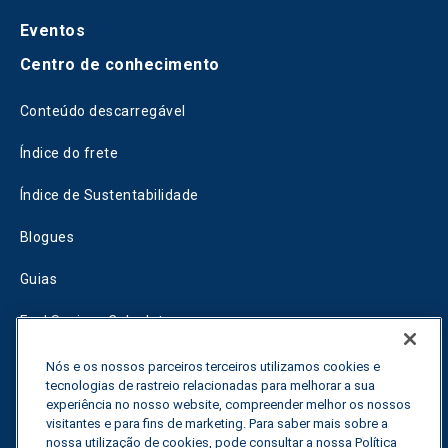
Eventos
Centro de conhecimento
Conteúdo descarregável
Índice do frete
Índice de Sustentabilidade
Blogues
Guias
Fuel Savings Calculator
Calculadora de otimização do transporte
Nós e os nossos parceiros terceiros utilizamos cookies e
tecnologias de rastreio relacionadas para melhorar a sua
Rastreador de tarifas
experiência no nosso website, compreender melhor os nossos
visitantes e para fins de marketing. Para saber mais sobre a
nossa utilização de cookies, pode consultar a nossa Política