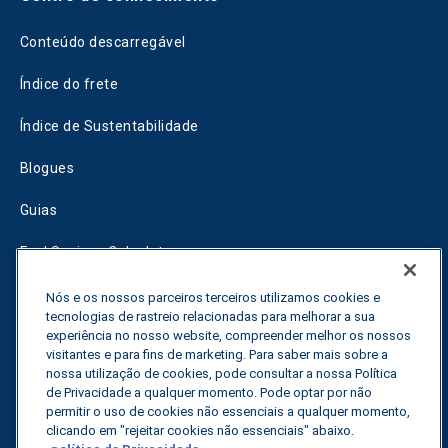
Conteúdo descarregável
Índice do frete
Índice de Sustentabilidade
Blogues
Guias
Fuel Savings Calculator
Calculadora de otimização do transporte
Nós e os nossos parceiros terceiros utilizamos cookies e
tecnologias de rastreio relacionadas para melhorar a sua
experiência no nosso website, compreender melhor os nossos
Rastreador de tarifas
visitantes e para fins de marketing. Para saber mais sobre a
nossa utilização de cookies, pode consultar a nossa Política
de Privacidade a qualquer momento. Pode optar por não
Contactar-nos
permitir o uso de cookies não essenciais a qualquer momento,
clicando em "rejeitar cookies não essenciais" abaixo.