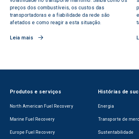
volatilidade no transporte marítimo. Saiba como os
preços dos combustíveis, os custos das
p
transportadoras e a fiabilidade da rede são
e
afetados e como reagir a esta situação.
t
Leia mais
Produtos e serviços
Histórias de su
North American Fuel Recovery
Energia
Marine Fuel Recovery
Transporte de mer
Europe Fuel Recovery
Sustentabilidade