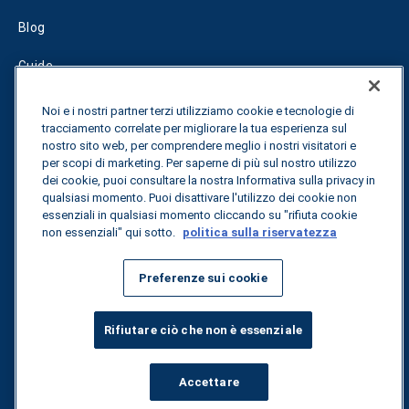
Blog
Guide
Fuel Savings Calculator
Noi e i nostri partner terzi utilizziamo cookie e tecnologie di
tracciamento correlate per migliorare la tua esperienza sul
Calcolatore di ottimizzazione dei trasporti
nostro sito web, per comprendere meglio i nostri visitatori e
per scopi di marketing. Per saperne di più sul nostro utilizzo
Tracciamento delle tariffe
dei cookie, puoi consultare la nostra Informativa sulla privacy in
qualsiasi momento. Puoi disattivare l'utilizzo dei cookie non
essenziali in qualsiasi momento cliccando su "rifiuta cookie
non essenziali" qui sotto.
politica sulla riservatezza
Contattateci
Preferenze sui cookie
Tutti i diritti riservati.
Informativa sulla privacy
Rifiutare ciò che non è essenziale
©
2026
Breakthrough
Accettare