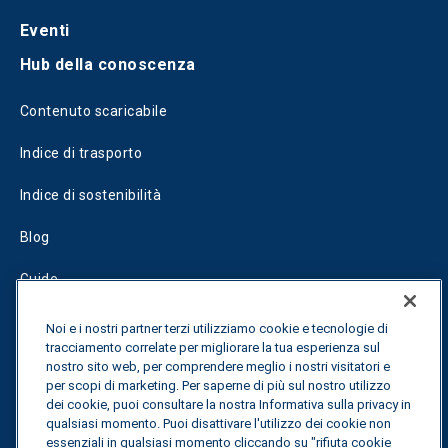
Eventi
Hub della conoscenza
Contenuto scaricabile
Indice di trasporto
Indice di sostenibilità
Blog
Guide
Fuel Savings Calculator
Noi e i nostri partner terzi utilizziamo cookie e tecnologie di
tracciamento correlate per migliorare la tua esperienza sul
Calcolatore di ottimizzazione dei trasporti
nostro sito web, per comprendere meglio i nostri visitatori e
per scopi di marketing. Per saperne di più sul nostro utilizzo
Tracciamento delle tariffe
dei cookie, puoi consultare la nostra Informativa sulla privacy in
qualsiasi momento. Puoi disattivare l'utilizzo dei cookie non
essenziali in qualsiasi momento cliccando su "rifiuta cookie