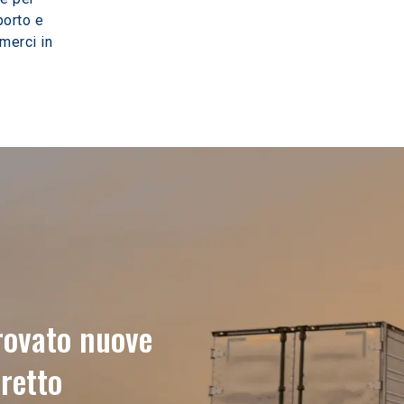
porto e 
merci in 
rovato nuove 
retto