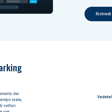
Richied
arking 
amento dei 
Vedetel
tempo reale, 
i vettori 
e per 