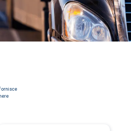
fornisce 
nere 