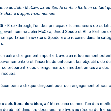
nce de John McCaw, Jared Spude et Allie Barthen en tant que
 la chaîne d'approvisionnement.
25
 - Breakthrough, l'un des principaux fournisseurs de soluti
ve
 avait nommé John McCaw, Jared Spude et Allie Barthen da
Transportation Innovators, Spude a été reconnu dans la catég
rs.
un autre changement important, avec un retournement potentie
vernementale et l'incertitude entourant les objectifs de dur
se préparent à ces changements en mettant en œuvre des stra
s risques.
 récompensé chaque dirigeant pour son engagement et ses cont
s solutions durables,
 a été reconnu comme l'un des meille
la durabilité dans les décisions relatives au réseau de tran