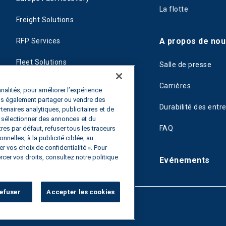
La flotte
Freight Solutions
A propos de nou
RFP Services
Fleet Solutions
Salle de presse
T-Fuel
Carrières
nalités, pour améliorer l’expérience
ons également partager ou vendre des
CleanMile
Durabilité des entr
rtenaires analytiques, publicitaires et de
de sélectionner des annonces et du
FAQ
es par défaut, refuser tous les traceurs
nnelles, à la publicité ciblée, au
r vos choix de confidentialité ». Pour
rcer vos droits, consultez notre politique
Evénements
efuser
Accepter les cookies
té