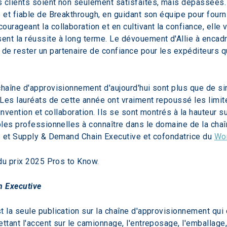
s clients soient non seulement satisfaites, mais dépassées. A
le et fiable de Breakthrough, en guidant son équipe pour fourn
courageant la collaboration et en cultivant la confiance, elle
sent la réussite à long terme. Le dévouement d'Allie à encad
 de rester un partenaire de confiance pour les expéditeurs 
haîne d'approvisionnement d'aujourd'hui sont plus que de si
Les lauréats de cette année ont vraiment repoussé les limit
invention et collaboration. Ils se sont montrés à la hauteur s
les professionnelles à connaître dans le domaine de la chaî
s et Supply & Demand Chain Executive et cofondatrice du 
Wom
du prix 2025 Pros to Know.
 Executive
st la seule publication sur la chaîne d'approvisionnement qui
tant l'accent sur le camionnage, l'entreposage, l'emballage, 