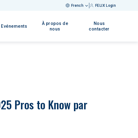
French
FELIX Login
À propos de
Nous
Evénements
nous
contacter
025 Pros to Know par 