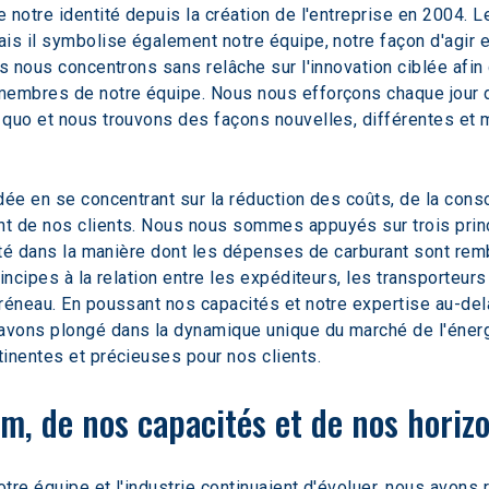
 notre identité depuis la création de l'entreprise en 2004. 
is il symbolise également notre équipe, notre façon d'agir e
s nous concentrons sans relâche sur l'innovation ciblée afin d
membres de notre équipe. Nous nous efforçons chaque jour 
quo et nous trouvons des façons nouvelles, différentes et me
dée en se concentrant sur la réduction des coûts, de la con
t de nos clients. Nous nous sommes appuyés sur trois princ
uité dans la manière dont les dépenses de carburant sont re
incipes à la relation entre les expéditeurs, les transporteurs
réneau. En poussant nos capacités et notre expertise au-delà
vons plongé dans la dynamique unique du marché de l'énergi
inentes et précieuses pour nos clients. 
m, de nos capacités et de nos horiz
re équipe et l'industrie continuaient d'évoluer, nous avons r