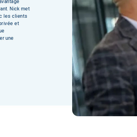
 avantage 
ant. Nick met 
c les clients 
privée et 
ue 
er une 