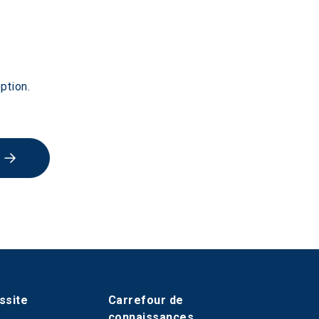
ption.
ssite
Carrefour de
connaissances