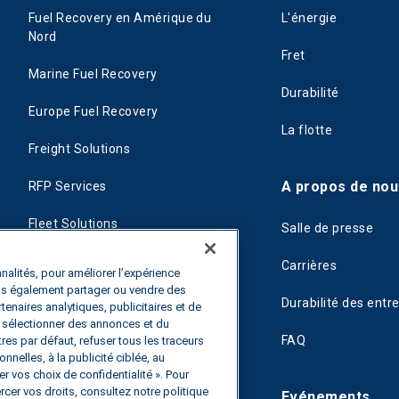
Fuel Recovery en Amérique du
L'énergie
Nord
Fret
Marine Fuel Recovery
Durabilité
Europe Fuel Recovery
La flotte
Freight Solutions
A propos de nou
RFP Services
Fleet Solutions
Salle de presse
T-Fuel
Carrières
nalités, pour améliorer l’expérience
ons également partager ou vendre des
CleanMile
Durabilité des entr
rtenaires analytiques, publicitaires et de
de sélectionner des annonces et du
FAQ
es par défaut, refuser tous les traceurs
nnelles, à la publicité ciblée, au
r vos choix de confidentialité ». Pour
rcer vos droits, consultez notre politique
Evénements