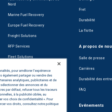
Nord
Fret
Marine Fuel Recovery
Durabilité
Europe Fuel Recovery
La flotte
Freight Solutions
A propos de nou
RFP Services
Fleet Solutions
Salle de presse
T-Fuel
Carrières
nalités, pour améliorer l’expérience
ons également partager ou vendre des
CleanMile
Durabilité des entr
rtenaires analytiques, publicitaires et de
de sélectionner des annonces et du
FAQ
es par défaut, refuser tous les traceurs
nnelles, à la publicité ciblée, au
r vos choix de confidentialité ». Pour
rcer vos droits, consultez notre politique
Evénements