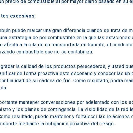
un precio de combustible al por mayor diario basado en su e
stes excesivos.
ién puede marcar una gran diferencia cuando se trata de mit
na estrategia de policombustible en la que las estaciones 
afecta a la ruta de un transportista en tránsito, el conducto
lizando combustible que no se contabiliza.
radar la calidad de los productos perecederos, y usted pued
lanificar de forma proactiva este escenario y conocer las u
continuidad de su cadena de frío. Como resultado, podrá man
uta.
portante mantener conversaciones por adelantado con los so
istro y los planes de contingencia. La visibilidad de la red 
omo resultado, puede mantener y fortalecer las relaciones co
ansporte mediante la mitigación proactiva del riesgo.