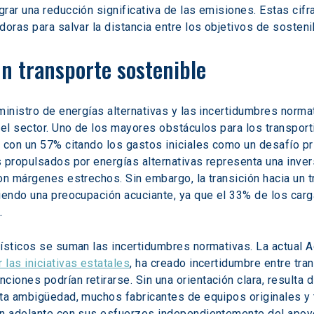
rar una reducción significativa de las emisiones. Estas cif
oras para salvar la distancia entre los objetivos de sostenibi
un transporte sostenible
inistro de energías alternativas y las incertidumbres normati
el sector. Uno de los mayores obstáculos para los transportis
 con un 57% citando los gastos iniciales como un desafío pr
 propulsados por energías alternativas representa una inversi
on márgenes estrechos. Sin embargo, la transición hacia un t
iendo una preocupación acuciante, ya que el 33% de los carga
.
ísticos se suman las incertidumbres normativas. La actual A
las iniciativas estatales
, ha creado incertidumbre entre tra
nes podrían retirarse. Sin una orientación clara, resulta dif
sta ambigüedad, muchos fabricantes de equipos originales y
en adelante con sus esfuerzos independientemente del apoy