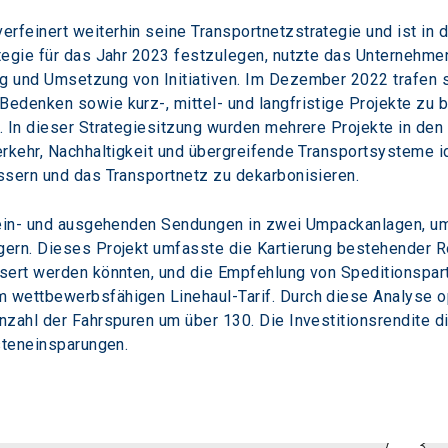
einert weiterhin seine Transportnetzstrategie und ist in de
tegie für das Jahr 2023 festzulegen, nutzte das Unternehmen
 und Umsetzung von Initiativen. Im Dezember 2022 trafen si
edenken sowie kurz-, mittel- und langfristige Projekte zu 
. In dieser Strategiesitzung wurden mehrere Projekte in de
rkehr, Nachhaltigkeit und übergreifende Transportsysteme ide
ssern und das Transportnetz zu dekarbonisieren.
 ein- und ausgehenden Sendungen in zwei Umpackanlagen, um
ern. Dieses Projekt umfasste die Kartierung bestehender Rou
sert werden könnten, und die Empfehlung von Speditionspartn
wettbewerbsfähigen Linehaul-Tarif. Durch diese Analyse op
zahl der Fahrspuren um über 130. Die Investitionsrendite di
steneinsparungen.