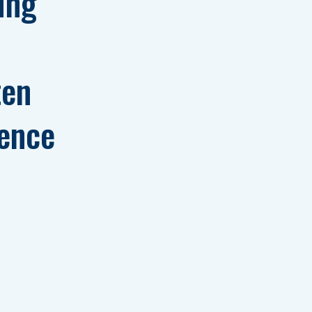
ung 
ten 
gence