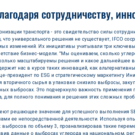
лагодаря сотрудничеству, ин
онизации транспорта - это свидетельство силы сотрудни
, что универсального решения не существует, IFCO сос
мых изменений. Их инициативы учитывали три ключевых 
етствие бизнес-модели. "Мы оцениваем, сколько углер
колько масштабируемы решения и какое дальнейшее вл
 держит нас в курсе таких инноваций, как альтернативн
це-президент по ESG и стратегическому маркетингу Ини
 вторичного сырья в упаковке снизило выбросы, заку
ных выбросах. Это подчеркнуло важность применения
а, для полного понимания и решения этих сложных проб
еют решающее значение для успешного выполнения SBT
ами ее непосредственной деятельности. Используя опыт
 выбросов по объему 3, проанализировав такие перемен
ставив данные о выбросах углерода на национальном, ре