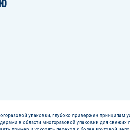
ю 
ногоразовой упаковки, глубоко привержен принципам ус
ерами в области многоразовой упаковки для свежих п
авать пример и ускорять переход к более круговой цепо