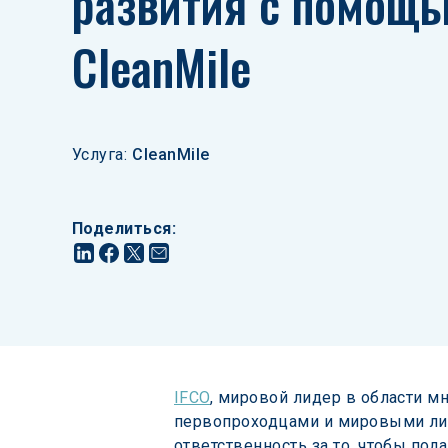
развития с помощь
CleanMile
Услуга
:
CleanMile
Поделиться
:
IFCO
, мировой лидер в области м
первопроходцами и мировыми лид
ответственность за то, чтобы под