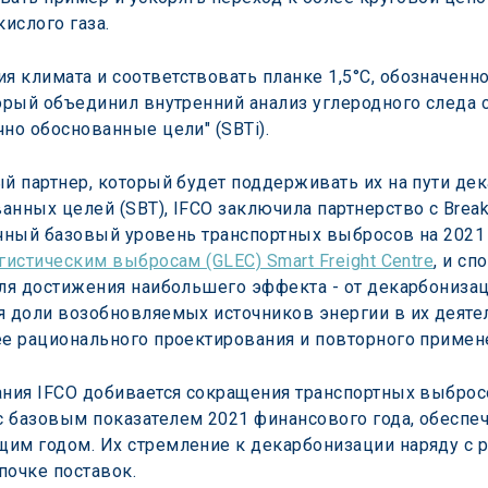
ислого газа.
 климата и соответствовать планке 1,5°C, обозначенн
торый объединил внутренний анализ углеродного следа
но обоснованные цели" (SBTi).
ый партнер, который будет поддерживать их на пути дек
нных целей (SBT), IFCO заключила партнерство с Break
очный базовый уровень транспортных выбросов на 2021
гистическим выбросам (GLEC) Smart Freight Centre
, и с
для достижения наибольшего эффекта - от декарбонизац
я доли возобновляемых источников энергии в их деяте
ее рационального проектирования и повторного примен
ания IFCO добивается сокращения транспортных выбросо
 базовым показателем 2021 финансового года, обеспеч
щим годом. Их стремление к декарбонизации наряду с 
почке поставок.