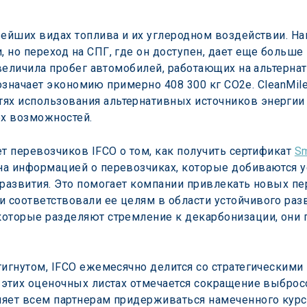
.
вейших видах топлива и их углеродном воздействии. На
 но переход на СПГ, где он доступен, дает еще больше
увеличила пробег автомобилей, работающих на альтернат
то означает экономию примерно 408 300 кг CO2e. CleanMi
х использования альтернативных источников энергии 
х возможностей.
т перевозчиков IFCO о том, как получить сертификат 
S
а информацией о перевозчиках, которые добиваются у
развития. Это помогает компании привлекать новых пер
соответствовали ее целям в области устойчивого разви
которые разделяют стремление к декарбонизации, они
тигнутом, IFCO ежемесячно делится со стратегическим
 этих оценочных листах отмечается сокращение выбросо
яет всем партнерам придерживаться намеченного курса