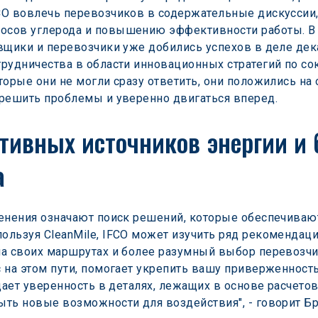
CO вовлечь перевозчиков в содержательные дискуссии,
сов углерода и повышению эффективности работы. В х
вщики и перевозчики уже добились успехов в деле дека
трудничества в области инновационных стратегий по с
орые они не могли сразу ответить, они положились на 
зрешить проблемы и уверенно двигаться вперед.
тивных источников энергии и 
а
менения означают поиск решений, которые обеспечиваю
льзуя CleanMile, IFCO может изучить ряд рекомендаци
 своих маршрутах и более разумный выбор перевозчика.
 на этом пути, помогает укрепить вашу приверженность
дает уверенность в деталях, лежащих в основе расчетов
ть новые возможности для воздействия", - говорит Бр