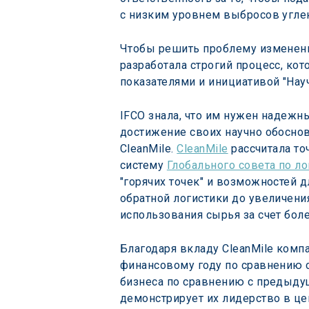
с низким уровнем выбросов углек
Чтобы решить проблему изменения
разработала строгий процесс, ко
показателями и инициативой "Науч
IFCO знала, что им нужен надежн
достижение своих научно обоснова
CleanMile. 
CleanMile
 рассчитала т
систему 
Глобального совета по ло
"горячих точек" и возможностей 
обратной логистики до увеличени
использования сырья за счет бол
Благодаря вкладу CleanMile комп
финансовому году по сравнению с
бизнеса по сравнению с предыду
демонстрирует их лидерство в це