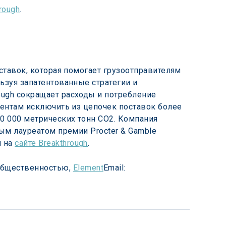
rough
.
ставок, которая помогает грузоотправителям 
ьзуя запатентованные стратегии и 
ough сокращает расходы и потребление 
иентам исключить из цепочек поставок более 
0 000 метрических тонн CO2. Компания 
ным лауреатом премии Procter & Gamble 
 на 
сайте Breakthrough
.
общественностью, 
Element
Email: 