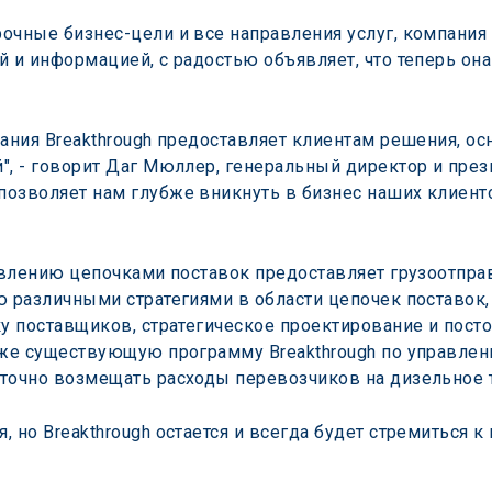
чные бизнес-цели и все направления услуг, компания Br
й и информацией, с радостью объявляет, что теперь он
ания Breakthrough предоставляет клиентам решения, ос
", - говорит Даг Мюллер, генеральный директор и прези
озволяет нам глубже вникнуть в бизнес наших клиенто
равлению цепочками поставок предоставляет грузоотпр
 различными стратегиями в области цепочек поставок, 
ку поставщиков, стратегическое проектирование и пост
уже существующую программу Breakthrough по управлен
 точно возмещать расходы перевозчиков на дизельное 
 но Breakthrough остается и всегда будет стремиться к