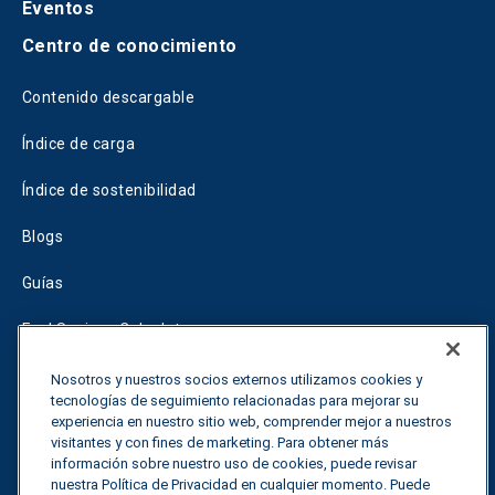
Eventos
Centro de conocimiento
Contenido descargable
Índice de carga
Índice de sostenibilidad
Blogs
Guías
Fuel Savings Calculator
Calculadora de optimización del transporte
Nosotros y nuestros socios externos utilizamos cookies y
tecnologías de seguimiento relacionadas para mejorar su
Tariff Tracker
experiencia en nuestro sitio web, comprender mejor a nuestros
visitantes y con fines de marketing. Para obtener más
información sobre nuestro uso de cookies, puede revisar
nuestra Política de Privacidad en cualquier momento. Puede
Póngase en contacto con nosotros